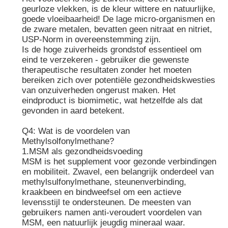
geurloze vlekken, is de kleur wittere en natuurlijke,
goede vloeibaarheid! De lage micro-organismen en
de zware metalen, bevatten geen nitraat en nitriet,
USP-Norm in overeenstemming zijn.
Is de hoge zuiverheids grondstof essentieel om
eind te verzekeren - gebruiker die gewenste
therapeutische resultaten zonder het moeten
bereiken zich over potentiële gezondheidskwesties
van onzuiverheden ongerust maken. Het
eindproduct is biomimetic, wat hetzelfde als dat
gevonden in aard betekent.
Q4: Wat is de voordelen van
Methylsolfonylmethane?
1.MSM als gezondheidsvoeding
MSM is het supplement voor gezonde verbindingen
en mobiliteit. Zwavel, een belangrijk onderdeel van
methylsulfonylmethane, steunenverbinding,
kraakbeen en bindweefsel om een actieve
levensstijl te ondersteunen. De meesten van
gebruikers namen anti-veroudert voordelen van
MSM, een natuurlijk jeugdig mineraal waar.