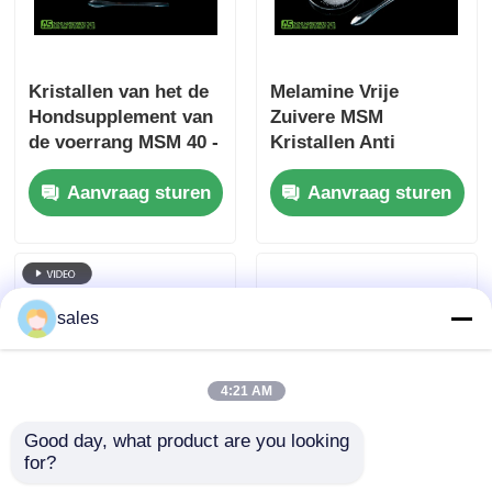
Kristallen van het de
Melamine Vrije
Hondsupplement van
Zuivere MSM
de voerrang MSM 40 -
Kristallen Anti
60 Mesh Non GMO
Ontstekings 40 - 60
Aanvraag sturen
Aanvraag sturen
Geurloos CAS 67-71-0
Mesh Pharmaceutical
Grade
sales
4:21 AM
Good day, what product are you looking 
for?
Zuivere MSM-
Geurloze Organische