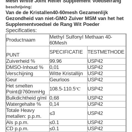
Mesh White Joint Relief Supplement Voedselrang
beschrijving:
Van de de Kristallen40-60mesh Gezamenlijk
Gezondheid van niet-GMO Zuiver MSM van het het
Supplementvoedsel de Rang Wit Poeder
Specificaties:
Methyl Sulfonyl Methaan 40-
Productnaam
60Mesh
SPECIFICATIE
TESTMETHODE
PUNT
Zuiverheid %
99.96
USP42
DMSO-Inhoud %
0,01
USP42
Verschijning
Witte Kristallijn
USP42
Geur
Geurloos
USP42
Het smelten
108.5-110.5℃
USP42
Point@760mmHg
Thuis
Bulkdichtheid g/ml
0,68
USP42
Watergehalte %
0,14
USP42
Totale Heavy
Producten
≤3
USP42
metallen: p.p.m.
Als p.p.m.
≤0.1
USP42
CD p.p.m.
≤0.1
USP42
Video's