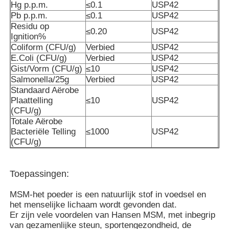
Hg p.p.m.
≤0.1
USP42
Pb p.p.m.
≤0.1
USP42
Residu op
Over ons
≤0.20
USP42
Ignition%
Coliform (CFU/g)
Verbied
USP42
E.Coli (CFU/g)
Verbied
USP42
Fabriekstocht
Gist/Vorm (CFU/g)
≤10
USP42
Salmonella/25g
Verbied
USP42
Standaard Aërobe
Kwaliteitscontrole
Plaattelling
≤10
USP42
(CFU/g)
Totale Aërobe
Vraag een offerte
Bacteriële Telling
≤1000
USP42
(CFU/g)
MSM-Poeder
Toepassingen:
MSM Methylsulfonylmethaan
MSM-het poeder is een natuurlijk stof in voedsel en
het menselijke lichaam wordt gevonden dat.
Er zijn vele voordelen van Hansen MSM, met inbegrip
Dimethyl Sulfon van MSM
van gezamenlijke steun, sportengezondheid, de