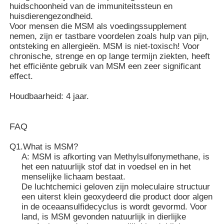
huidschoonheid van de immuniteitssteun en
huisdierengezondheid.
Voor mensen die MSM als voedingssupplement
MSM Groothandel
nemen, zijn er tastbare voordelen zoals hulp van pijn,
ontsteking en allergieën. MSM is niet-toxisch! Voor
chronische, strenge en op lange termijn ziekten, heeft
Dimethyl Sulfoxide van DMSO
het efficiënte gebruik van MSM een zeer significant
effect.
MSM-Supplement
Houdbaarheid: 4 jaar.
MSM-Glucosaminechondroitin
FAQ
Q1.What is MSM?
Het Gezamenlijke Supplement van MSM voor Paarden
A: MSM is afkorting van Methylsulfonymethane, is
het een natuurlijk stof dat in voedsel en in het
menselijke lichaam bestaat.
MSM-Haarpoeder
De luchtchemici geloven zijn moleculaire structuur
een uiterst klein geoxydeerd die product door algen
in de oceaansulfidecyclus is wordt gevormd. Voor
De Organische Zwavel van MSM
land, is MSM gevonden natuurlijk in dierlijke