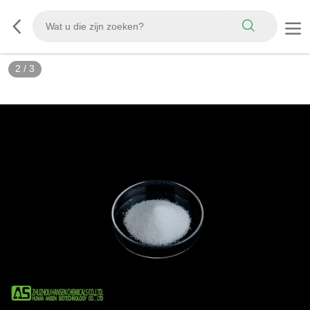
3
/
3