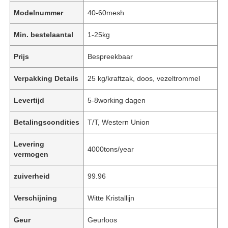
Modelnummer
40-60mesh
Min. bestelaantal
1-25kg
Prijs
Bespreekbaar
Verpakking Details
25 kg/kraftzak, doos, vezeltrommel
Levertijd
5-8working dagen
Betalingscondities
T/T, Western Union
Levering
4000tons/year
vermogen
zuiverheid
99.96
Verschijning
Witte Kristallijn
Geur
Geurloos