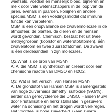
weefsels, voedsel en menselijk bloed, bijnieren en
melk door vele wetenschappers in de loop van de
jaren, evenals in paarden, konijnen en andere
Zuivere MSM-Kristallen
species.MSM is een voedingsmiddel dat immune
functie kan verbeteren.
MSM is een onopvallende die zwavelmolecule in de
atmosfeer, de planten, de dieren en de mensen
wordt gevonden. Chemisch, bestaat het uit twee
methylgroepen (koolstof en waterstofatomen), één
zwavelatoom en twee zuurstofatomen. De zwavel
is één derdeaandeel in zijn molecules.
Q2.What is de bron van MSM?
A: Al die MSM is synthetisch en creeert door een
chemische reactie van DMSO en H2O2.
Q3: Wat is het verschil van Hansen MSM?
A: De grondstof van Hansen MSM is samengesteld
van hoge zuiverheids dimethyl sulfoxide (99,9%),
eerder dan gerecycleerde die DMSO, Hansen MSM
door kristallisatie en herkristallisatie in gezuiverd
water na scheiding en het drogen wordt verkregen.
Het voordeel is hoge zuiverheid, Geen zwarte