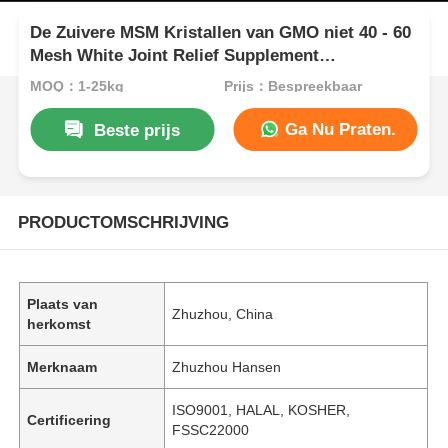
De Zuivere MSM Kristallen van GMO niet 40 - 60
Mesh White Joint Relief Supplement
Voedselrang
MOQ：1-25kg
Prijs：Bespreekbaar
Ga Nu Praten.
Beste prijs
PRODUCTOMSCHRIJVING
Plaats van
Zhuzhou, China
herkomst
Merknaam
Zhuzhou Hansen
ISO9001, HALAL, KOSHER,
Certificering
FSSC22000