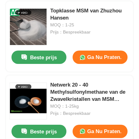
Topklasse MSM van Zhuzhou
Hansen
MOQ：1-25
Prijs：Bespreekbaar
Ga Nu Praten.
Beste prijs
Netwerk 20 - 40
Methylsulfonylmethane van de
Thuis
Zwavelkristallen van MSM
Zuiver Organisch voor Huisdier
MOQ：1-25kg
Prijs：Bespreekbaar
Producten
Ga Nu Praten.
Beste prijs
Wit MSM-netwerk 20 - 40 van het Poeder Methyl Sulfonyl Methaan voor Groene Bladmeststof
Video's