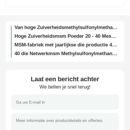
20 - Poeder van het 40 Netwerkmsm het Methyl Sulfonyl Methaan voor de Meststof van het Installatievoedingsmiddel
Dimethyl Sulfon van het tabletgebruik MSM comform met de norm van Europa IN HET BIJZONDER
Over ons
Van hoge Zuiverheidsmethylsulfonylmethane het Vrije DMSO2 MSM 40 Netwerk van het Supplementallergenen
Hoge Zuiverheidsmsm Poeder 20 - 40 Mesh Cosmetic Raw Material For de Haargroei
Fabriekstocht
MSM-fabriek met jaarlijkse die productie 4000MT wijd in tablet wordt gebruikt
40 die Netwerkmsm Methylsulfonylmethane Dimethyl Sulfon wijd in Tablet wordt gebruikt
Kwaliteitscontrole
Dimethyl Sulfon cas No.67-71-0 van 60mesh MSM
HS Code 293090 van het het Sulfonpaard van MSM Dimethyl Rang van het het Supplementvoedsel KOSJER HALAL ISO
Vraag een offerte
25kg pakketmsm Poeder voor Paarden 20 - 40 Mesh Feed Grade Kasher Approved
Laat een bericht achter
99.99 is het analysemsm Dimethyl Sulfon met USP-norm in overeenstemming
We bellen je snel terug!
MSM-Poeder
Wit Dimethyl Supplement 60 Mesh Food Grade Geregistreerd FDA van de Sulfonmsm Zwavel
Niet Giftig MSM-Poeder voor Dogs20 - 40 het Pakket van Mesh Feed Grade 25kg
MSM Methylsulfonylmethaan
Coliform-vrij MSM Dimethyl Sulfone 60 Mesh Food Grade voor de gezondheid van sporters
ISO Goedgekeurd MSM-Poeder Gezamenlijk Supplement voor Paarden 20 - 40 Mesh Feed Grade
Dimethyl Sulfon van MSM
Het Voedselsupplement van het Poedermenselijke gezondheden MSM van hoge Zuiverheidsmethylsulfonylmethane