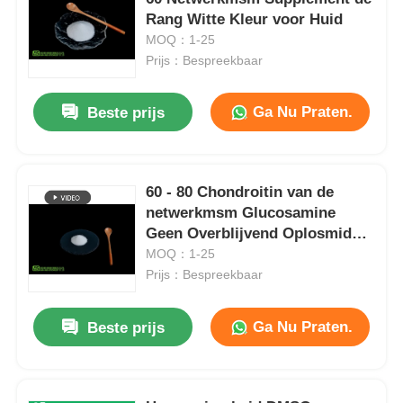
Rang Witte Kleur voor Huid
MOQ：1-25
Prijs：Bespreekbaar
Ga Nu Praten.
Beste prijs
60 - 80 Chondroitin van de
netwerkmsm Glucosamine
Geen Overblijvend Oplosmiddel
voor Tablet
MOQ：1-25
Prijs：Bespreekbaar
Ga Nu Praten.
Beste prijs