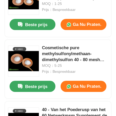
Spierschade
MOQ：1-25
Prijs：Bespreekbaar
Ga Nu Praten.
Beste prijs
Cosmetische pure
methylsulfonylmethaan-
dimethylsulfon 40 - 80 mesh
melaminevrij
MOQ：5-25
Prijs：Bespreekbaar
Ga Nu Praten.
Beste prijs
40 - Van het Poederusp van het
60 Netwerkmsm Supplement de