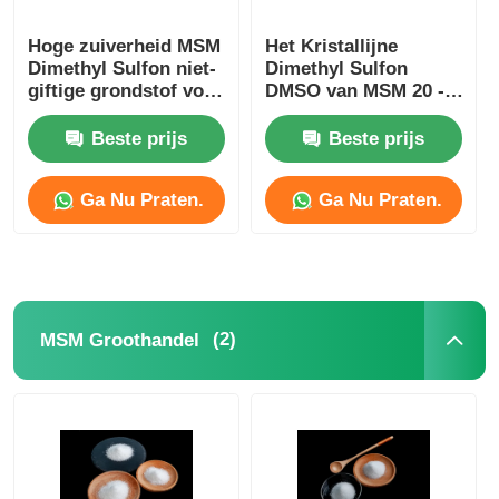
Hoge zuiverheid MSM
Het Kristallijne
Dimethyl Sulfon niet-
Dimethyl Sulfon
giftige grondstof voor
DMSO van MSM 20 -
cosmetische industrie
40 Mesh No Sulfur
Smell Food Rang
Beste prijs
Beste prijs
Ga Nu Praten.
Ga Nu Praten.
(2)
MSM Groothandel