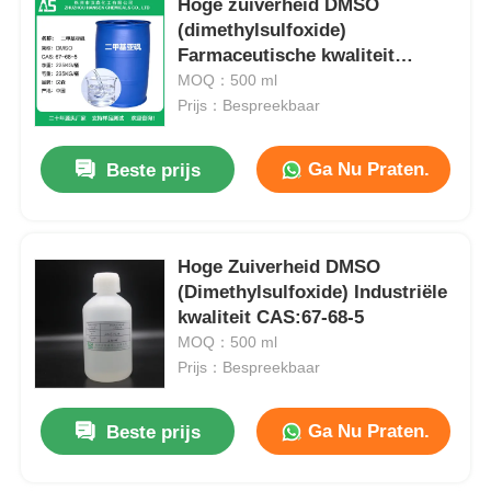
Hoge zuiverheid DMSO
(dimethylsulfoxide)
Farmaceutische kwaliteit
CAS:67-68-5
MOQ：500 ml
Prijs：Bespreekbaar
Ga Nu Praten.
Beste prijs
Hoge Zuiverheid DMSO
(Dimethylsulfoxide) Industriële
kwaliteit CAS:67-68-5
MOQ：500 ml
Prijs：Bespreekbaar
Ga Nu Praten.
Beste prijs