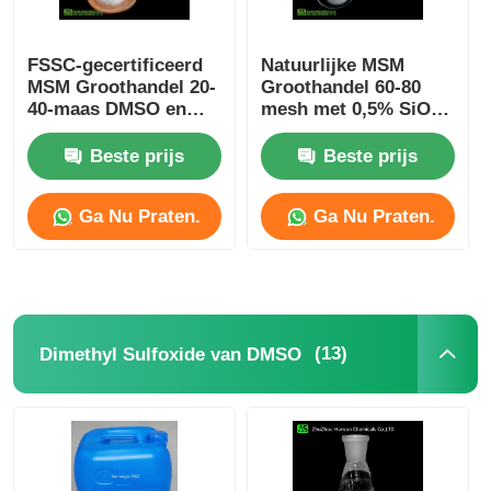
FSSC-gecertificeerd
Natuurlijke MSM
MSM Groothandel 20-
Groothandel 60-80
40-maas DMSO en
mesh met 0,5% SiO2
H2O2 Oxidatie en
Hotsale In Europa
synthese MSM
Suitalle For
Beste prijs
Beste prijs
Sportsman
Ga Nu Praten.
Ga Nu Praten.
(13)
Dimethyl Sulfoxide van DMSO