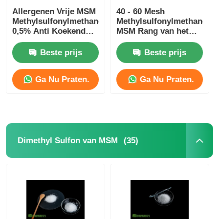
Allergenen Vrije MSM
40 - 60 Mesh
Methylsulfonylmethane
Methylsulfonylmethane
0,5% Anti Koekend
MSM Rang van het
niet Straling
Poeder de
Vegetarische Voedsel
Beste prijs
Beste prijs
Ga Nu Praten.
Ga Nu Praten.
(35)
Dimethyl Sulfon van MSM