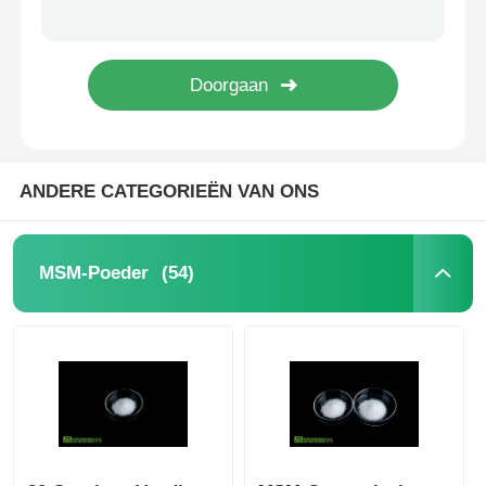
Witte Kristallijne MSM-het Voedselrang van de Supplement Hoge Zuiverheid voor Voedselingrediënten
Van het de Veganistmsm Supplement van de voedselrang het Witte Poeder E Coli Vrij Cas No 67-71-0
MSM Groothandel
Het hoge Zuiverheidsmsm Poeder voor Dieren vult Goede Vloeibaarheid aan
Het Poeder van de voedselrang MSM Methylsulfonylmethane voor Verbindingennetwerk 20 - 40
Dimethyl Sulfoxide van DMSO
ANDERE CATEGORIEËN VAN ONS
MSM-Supplement
MSM-Glucosaminechondroitin
(54)
MSM-Poeder
Het Gezamenlijke Supplement van MSM voor Paarden
MSM-Haarpoeder
De Organische Zwavel van MSM