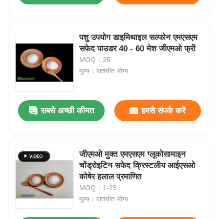
पशु उपयोग डाइमिथाइल सल्फोन एमएसएम
सफेद पाउडर 40 - 60 मेश जीएमओ फ्री
MOQ：25
मूल्य：बातचीत योग्य
सबसे अच्छी कीमत
हमसे संपर्क करें
जीएमओ मुक्त एमएसएम ग्लूकोसामाइन
चोंड्रोइटिन सफेद क्रिस्टलीय आईएसओ
कोषेर हलाल प्रमाणित
MOQ：1-25
मूल्य：बातचीत योग्य