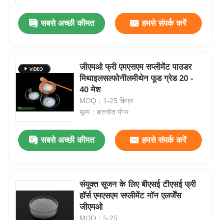
सबसे अच्छी कीमत
हमसे संपर्क करें
हमारे बारे में
कारखाना भ्रमण
जीएमओ फ्री एमएसएम सप्लीमेंट पाउडर
मिथाइलसल्फोनीलमीथेन फूड ग्रेड 20 -
40 मेश
गुणवत्ता नियंत्रण
MOQ：1-25 किग्रा
मूल्य：बातचीत योग्य
एक उद्धरण का अनुरोध करें
सबसे अच्छी कीमत
हमसे संपर्क करें
एमएसएम पाउडर
एमएसएम मिथाइलसल्फोनीलमीथेन
संयुक्त सूजन के लिए बीएसई टीएसई फ्री
हॉर्स एमएसएम सप्लीमेंट नॉन एलर्जेंस
जीएमओ
एमएसएम डाइमिथाइल सल्फोन
MOQ：5-25