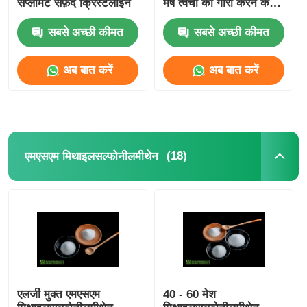
सप्लीमेंट सफ़ेद क्रिस्टलाइन
मेष त्वचा को गोरा करने के
लिए
सबसे अच्छी कीमत
सबसे अच्छी कीमत
अब बात करें
अब बात करें
(18)
एमएसएम मिथाइलसल्फोनीलमीथेन
एलर्जी मुक्त एमएसएम
40 - 60 मेश