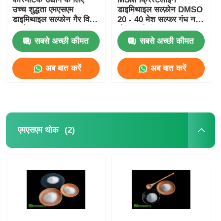
उच्च शुद्धता एमएसएम
डाइमिथाइल सल्फ़ोन DMSO
डाइमिथाइल सल्फोन गैर विषैले
20 - 40 मेश सल्फर गंध नहीं
कच्चे माल
भोजन श्रेणी
सबसे अच्छी कीमत
सबसे अच्छी कीमत
अब बात करें
अब बात करें
(2)
एमएसएम थोक