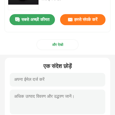
एमएसएम थोक
सबसे अच्छी कीमत
हमसे संपर्क करें
डीएमएसओ डाइमिथाइल सल्फोक्साइड
और देखो
एमएसएम पूरक
एमएसएम ग्लूकोसामाइन चोंड्रोइटिन
एक संदेश छोड़ें
MSM संयुक्त पूरक घोड़ों के लिए
एमएसएम हेयर पाउडर
एमएसएम कार्बनिक सल्फर