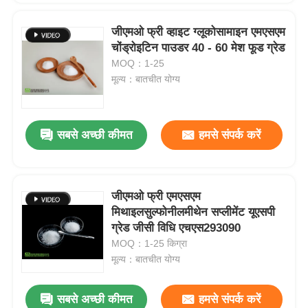
जीएमओ फ्री व्हाइट ग्लूकोसामाइन एमएसएम
चोंड्रोइटिन पाउडर 40 - 60 मेश फूड ग्रेड
MOQ：1-25
मूल्य：बातचीत योग्य
सबसे अच्छी कीमत
हमसे संपर्क करें
जीएमओ फ्री एमएसएम
मिथाइलसुल्फोनीलमीथेन सप्लीमेंट यूएसपी
ग्रेड जीसी विधि एचएस293090
MOQ：1-25 किग्रा
मूल्य：बातचीत योग्य
सबसे अच्छी कीमत
हमसे संपर्क करें