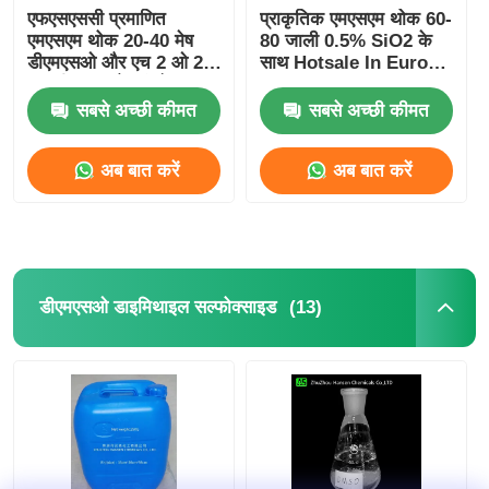
एफएसएससी प्रमाणित
प्राकृतिक एमएसएम थोक 60-
एमएसएम थोक 20-40 मेष
80 जाली 0.5% SiO2 के
डीएमएसओ और एच 2 ओ 2
साथ Hotsale In Europe
ऑक्सीकरण और संश्लेषण
Suitalle For
एमएसएम
Sportsman
सबसे अच्छी कीमत
सबसे अच्छी कीमत
अब बात करें
अब बात करें
(13)
डीएमएसओ डाइमिथाइल सल्फोक्साइड