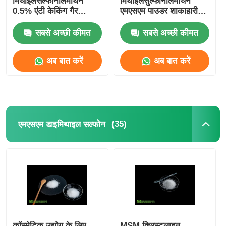
मिथाइलसल्फोनीलमीथेन
मिथाइलसुल्फोनीलमीथेन
0.5% एंटी केकिंग गैर
एमएसएम पाउडर शाकाहारी
विकिरण
भोजन श्रेणी
सबसे अच्छी कीमत
सबसे अच्छी कीमत
अब बात करें
अब बात करें
(35)
एमएसएम डाइमिथाइल सल्फोन
कॉस्मेटिक उद्योग के लिए
MSM क्रिस्टलाइन