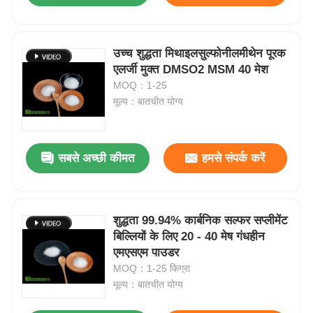
उच्च शुद्धता मिथाइलसुल्फोनीलमीथेन पूरक
एलर्जी मुक्त DMSO2 MSM 40 मेश
MOQ：1-25
मूल्य：बातचीत योग्य
सबसे अच्छी कीमत
हमसे संपर्क करें
शुद्धता 99.94% कार्बनिक सल्फर सप्लीमेंट
बिल्लियों के लिए 20 - 40 मेष गंधहीन
एमएसएम पाउडर
MOQ：1-25 किग्रा
मूल्य：बातचीत योग्य