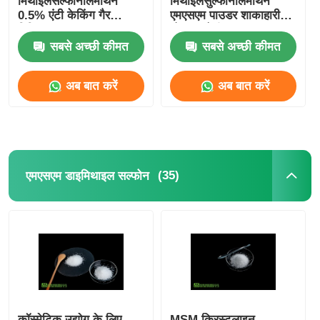
मिथाइलसल्फोनीलमीथेन
मिथाइलसुल्फोनीलमीथेन
0.5% एंटी केकिंग गैर
एमएसएम पाउडर शाकाहारी
विकिरण
भोजन श्रेणी
सबसे अच्छी कीमत
सबसे अच्छी कीमत
अब बात करें
अब बात करें
(35)
एमएसएम डाइमिथाइल सल्फोन
कॉस्मेटिक उद्योग के लिए
MSM क्रिस्टलाइन