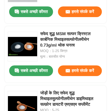
सबसे अच्छी कीमत
हमसे संपर्क करें
हमारे बारे में
कारखाना भ्रमण
सफेद शुद्ध MSM सल्फर क्रिस्टल
कार्बनिक मिथाइलसल्फोनीलमीथेन
0.73g/ml थोक घनत्व
गुणवत्ता नियंत्रण
MOQ：1-25 किग्रा
मूल्य：बातचीत योग्य
एक उद्धरण का अनुरोध करें
सबसे अच्छी कीमत
हमसे संपर्क करें
एमएसएम पाउडर
एमएसएम मिथाइलसल्फोनीलमीथेन
जोड़ों के लिए सफेद शुद्ध
मिथाइलसुल्फोनीलमीथेन डाइमिथाइल
सल्फ़ोन डायटरी एमएसएम सप्लीमेंट
एमएसएम डाइमिथाइल सल्फोन
MOQ：5-25