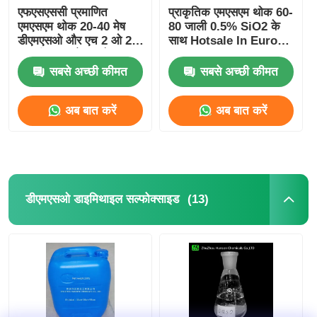
एफएसएससी प्रमाणित
प्राकृतिक एमएसएम थोक 60-
एमएसएम थोक 20-40 मेष
80 जाली 0.5% SiO2 के
डीएमएसओ और एच 2 ओ 2
साथ Hotsale In Europe
ऑक्सीकरण और संश्लेषण
Suitalle For
एमएसएम
Sportsman
सबसे अच्छी कीमत
सबसे अच्छी कीमत
अब बात करें
अब बात करें
(13)
डीएमएसओ डाइमिथाइल सल्फोक्साइड