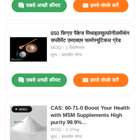
सबसे अच्छी कीमत
हमसे संपर्क करें
650 किग्रा पैकेज मिथाइलसुल्फोनीलमीथेन
सप्लीमेंट एमएसएम फार्मास्युटिकल ग्रेड
MOQ：1 किलोग्राम
मूल्य：बातचीत योग्य
सबसे अच्छी कीमत
हमसे संपर्क करें
घर
CAS: 60-71-0 Boost Your Health
with MSM Supplements High
उत्पाद
purity 99.9%
methylsulphonylmethane
MOQ：1-25kg
factory supply
मूल्य：बातचीत योग्य
वीडियो