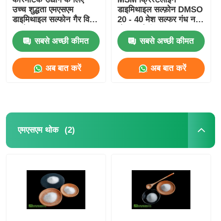
उच्च शुद्धता एमएसएम
डाइमिथाइल सल्फ़ोन DMSO
डाइमिथाइल सल्फोन गैर विषैले
20 - 40 मेश सल्फर गंध नहीं
कच्चे माल
भोजन श्रेणी
सबसे अच्छी कीमत
सबसे अच्छी कीमत
अब बात करें
अब बात करें
(2)
एमएसएम थोक