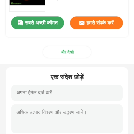
एमएसएम थोक
सबसे अच्छी कीमत
हमसे संपर्क करें
डीएमएसओ डाइमिथाइल सल्फोक्साइड
और देखो
एमएसएम पूरक
एमएसएम ग्लूकोसामाइन चोंड्रोइटिन
एक संदेश छोड़ें
MSM संयुक्त पूरक घोड़ों के लिए
एमएसएम हेयर पाउडर
एमएसएम कार्बनिक सल्फर