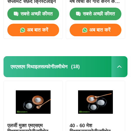
सप्लीमेंट सफ़ेद क्रिस्टलाइन
मेष त्वचा को गोरा करने के
लिए
सबसे अच्छी कीमत
सबसे अच्छी कीमत
अब बात करें
अब बात करें
(18)
एमएसएम मिथाइलसल्फोनीलमीथेन
एलर्जी मुक्त एमएसएम
40 - 60 मेश