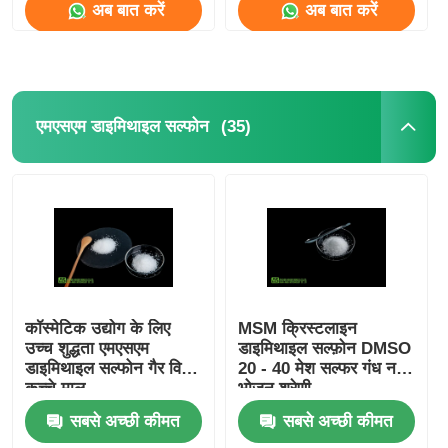
अब बात करें
अब बात करें
हमारे बारे में
कारखाना भ्रमण
(35)
एमएसएम डाइमिथाइल सल्फोन
गुणवत्ता नियंत्रण
एक उद्धरण का अनुरोध करें
एमएसएम पाउडर
कॉस्मेटिक उद्योग के लिए
MSM क्रिस्टलाइन
उच्च शुद्धता एमएसएम
डाइमिथाइल सल्फ़ोन DMSO
डाइमिथाइल सल्फोन गैर विषैले
20 - 40 मेश सल्फर गंध नहीं
एमएसएम मिथाइलसल्फोनीलमीथेन
कच्चे माल
भोजन श्रेणी
सबसे अच्छी कीमत
सबसे अच्छी कीमत
एमएसएम डाइमिथाइल सल्फोन