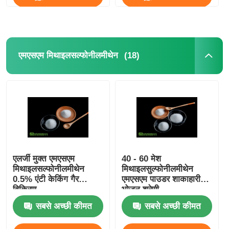
(18)
एमएसएम मिथाइलसल्फोनीलमीथेन
एलर्जी मुक्त एमएसएम
40 - 60 मेश
घर
मिथाइलसल्फोनीलमीथेन
मिथाइलसुल्फोनीलमीथेन
0.5% एंटी केकिंग गैर
एमएसएम पाउडर शाकाहारी
विकिरण
भोजन श्रेणी
उत्पाद
सबसे अच्छी कीमत
सबसे अच्छी कीमत
वीडियो