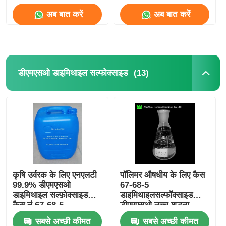
अब बात करें
अब बात करें
एमएसएम थोक
डीएमएसओ डाइमिथाइल सल्फोक्साइड
(13)
डीएमएसओ डाइमिथाइल सल्फोक्साइड
एमएसएम पूरक
एमएसएम ग्लूकोसामाइन चोंड्रोइटिन
MSM संयुक्त पूरक घोड़ों के लिए
कृषि उर्वरक के लिए एनएलटी
पॉलिमर औषधीय के लिए कैस
99.9% डीएमएसओ
67-68-5
एमएसएम हेयर पाउडर
डाइमिथाइल सल्फ़ोक्साइड
डाइमिथाइलसल्फॉक्साइड
कैस नं 67-68-5
डीएमएसओ उच्च शुद्धता
एनएलटी 99.9%
एमएसएम कार्बनिक सल्फर
सबसे अच्छी कीमत
सबसे अच्छी कीमत