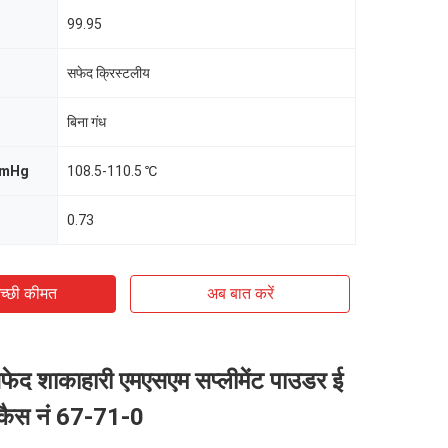
99.95
सफेद क्रिस्टलीय
बिना गंध
mmHg
108.5-110.5 ℃
0.73
च्छी कीमत
अब बात करें
 सफेद शाकाहारी एमएसएम सप्लीमेंट पाउडर ई
 कैस नं 67-71-0