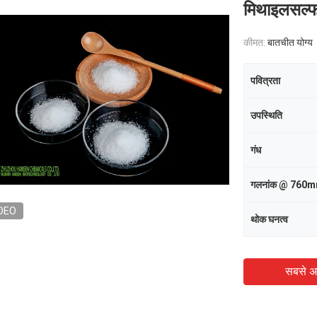
मिथाइलसल्फ
कीमत:
बातचीत योग्य
पवित्रता
उपस्थिति
गंध
गलनांक @ 760
DEO
थोक घनत्व
सबसे अ