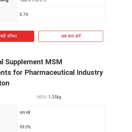
mmHg
108.5-110.5 ℃
0.74
च्छी कीमत
अब बात करें
nal Supplement MSM
nts for Pharmaceutical Industry
ton
MOQ:
1-25kg
चार वर्ष
99.9%