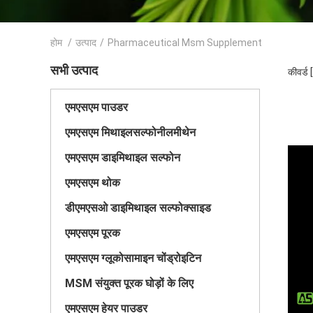
होम
/
उत्पाद
/
Pharmaceutical Msm Supplement
सभी उत्पाद
कीवर्
एमएसएम पाउडर
एमएसएम मिथाइलसल्फोनीलमीथेन
एमएसएम डाइमिथाइल सल्फोन
एमएसएम थोक
डीएमएसओ डाइमिथाइल सल्फोक्साइड
एमएसएम पूरक
एमएसएम ग्लूकोसामाइन चोंड्रोइटिन
MSM संयुक्त पूरक घोड़ों के लिए
एमएसएम हेयर पाउडर