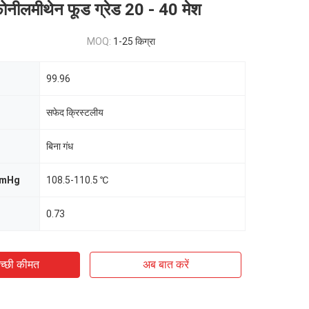
ोनीलमीथेन फूड ग्रेड 20 - 40 मेश
MOQ:
1-25 किग्रा
99.96
सफेद क्रिस्टलीय
बिना गंध
mmHg
108.5-110.5 ℃
0.73
च्छी कीमत
अब बात करें