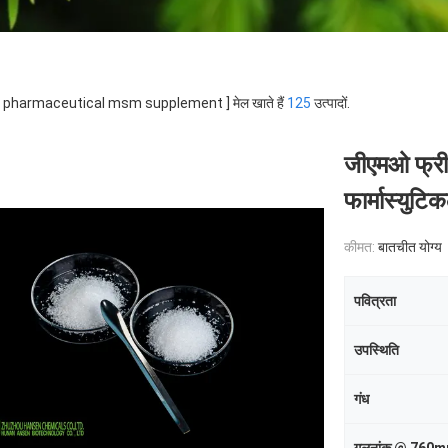
ड [ pharmaceutical msm supplement ] मेल खाते हैं
125
उत्पादों.
जीएमओ फ्री 
फार्मास्युट
कीमत:
बातचीत योग्य
पवित्रता
उपस्थिति
गंध