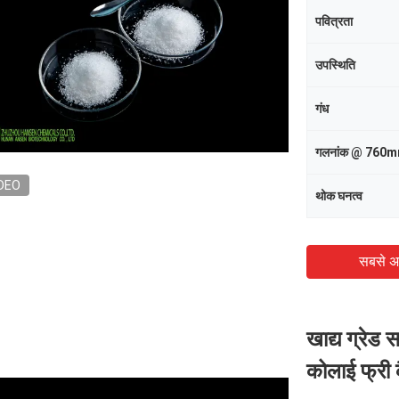
पवित्रता
उपस्थिति
गंध
गलनांक @ 760
DEO
थोक घनत्व
सबसे अ
खाद्य ग्रेड
कोलाई फ्री