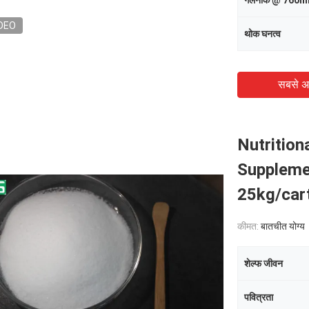
गलनांक @ 760
DEO
थोक घनत्व
सबसे अ
Nutritio
Suppleme
25kg/car
कीमत:
बातचीत योग्य
शेल्फ जीवन
पवित्रता