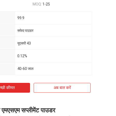
MOQ:
1-25
99.9
सफेद पाउडर
यूएसपी 43
0.12%
40-60 जाल
च्छी कीमत
अब बात करें
 एमएसएम सप्लीमेंट पाउडर