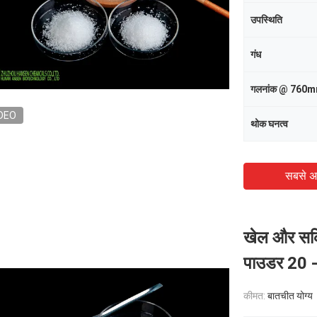
उपस्थिति
गंध
गलनांक @ 760
DEO
थोक घनत्व
सबसे अ
खेल और सक्र
पाउडर 20 -
कीमत:
बातचीत योग्य