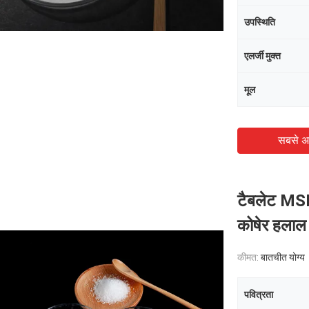
उपस्थिति
एलर्जी मुक्त
मूल
सबसे अ
टैबलेट MSM 
कोषेर हलाल 
कीमत:
बातचीत योग्य
पवित्रता