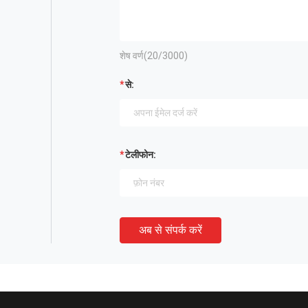
शेष वर्ण(
20
/3000)
से:
टेलीफोन:
अब से संपर्क करें