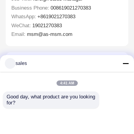
Business Phone:
008619021270383
WhatsApp:
+8619021270383
WeChat:
19021270383
Email:
msm@as-msm.com
एक संदेश छोड़ें
sales
4:41 AM
Good day, what product are you looking 
for?