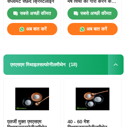
सप्लीमेंट सफ़ेद क्रिस्टलाइन
मेष त्वचा को गोरा करने के
लिए
सबसे अच्छी कीमत
सबसे अच्छी कीमत
अब बात करें
अब बात करें
(18)
एमएसएम मिथाइलसल्फोनीलमीथेन
एलर्जी मुक्त एमएसएम
40 - 60 मेश