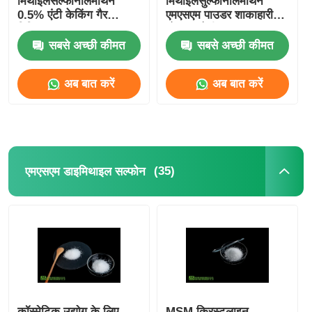
मिथाइलसल्फोनीलमीथेन
मिथाइलसुल्फोनीलमीथेन
0.5% एंटी केकिंग गैर
एमएसएम पाउडर शाकाहारी
विकिरण
भोजन श्रेणी
सबसे अच्छी कीमत
सबसे अच्छी कीमत
अब बात करें
अब बात करें
(35)
एमएसएम डाइमिथाइल सल्फोन
कॉस्मेटिक उद्योग के लिए
MSM क्रिस्टलाइन