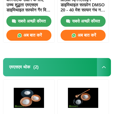
उच्च शुद्धता एमएसएम
डाइमिथाइल सल्फ़ोन DMSO
डाइमिथाइल सल्फोन गैर विषैले
20 - 40 मेश सल्फर गंध नहीं
कच्चे माल
भोजन श्रेणी
सबसे अच्छी कीमत
सबसे अच्छी कीमत
अब बात करें
अब बात करें
(2)
एमएसएम थोक