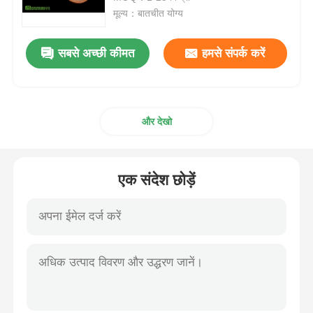
मूल्य：बातचीत योग्य
एमएसएम थोक
सबसे अच्छी कीमत
हमसे संपर्क करें
डीएमएसओ डाइमिथाइल सल्फोक्साइड
और देखो
एमएसएम पूरक
एमएसएम ग्लूकोसामाइन चोंड्रोइटिन
एक संदेश छोड़ें
MSM संयुक्त पूरक घोड़ों के लिए
एमएसएम हेयर पाउडर
एमएसएम कार्बनिक सल्फर