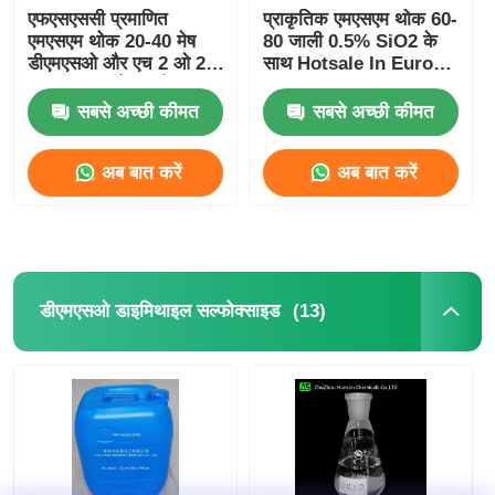
एफएसएससी प्रमाणित
प्राकृतिक एमएसएम थोक 60-
एमएसएम थोक 20-40 मेष
80 जाली 0.5% SiO2 के
डीएमएसओ और एच 2 ओ 2
साथ Hotsale In Europe
ऑक्सीकरण और संश्लेषण
Suitalle For
एमएसएम
Sportsman
सबसे अच्छी कीमत
सबसे अच्छी कीमत
अब बात करें
अब बात करें
(13)
डीएमएसओ डाइमिथाइल सल्फोक्साइड