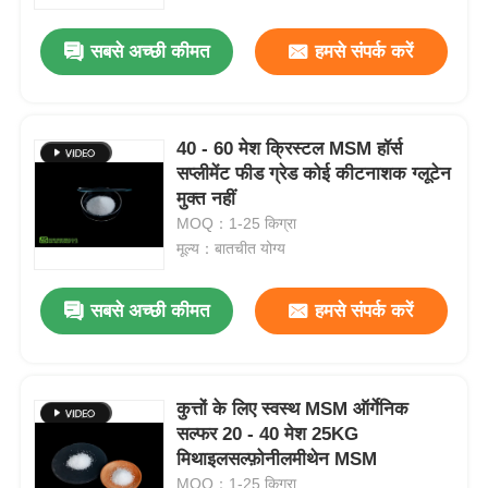
सबसे अच्छी कीमत
हमसे संपर्क करें
हमारे बारे में
कारखाना भ्रमण
40 - 60 मेश क्रिस्टल MSM हॉर्स
सप्लीमेंट फीड ग्रेड कोई कीटनाशक ग्लूटेन
मुक्त नहीं
गुणवत्ता नियंत्रण
MOQ：1-25 किग्रा
मूल्य：बातचीत योग्य
एक उद्धरण का अनुरोध करें
सबसे अच्छी कीमत
हमसे संपर्क करें
एमएसएम पाउडर
एमएसएम मिथाइलसल्फोनीलमीथेन
कुत्तों के लिए स्वस्थ MSM ऑर्गेनिक
सल्फर 20 - 40 मेश 25KG
मिथाइलसल्फ़ोनीलमीथेन MSM
एमएसएम डाइमिथाइल सल्फोन
MOQ：1-25 किग्रा