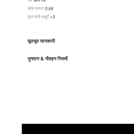
गंध:
बिना गंध
थोक घनत्व:
0.68
कुल भारी धातुएँ:
<3
मूलभूत जानकारी
भुगतान & नौवहन नियमों