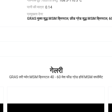
गलनांक @ 760mmHg:
108.5-110.5 ℃
पानी की मात्रा:
0.14
प्रमुखता देना:
,
,
GRAS मुक्त शुद्ध MSM क्रिस्टल
फ़ीड ग्रेड शुद्ध MSM क्रिस्टल
60
गेलरी
GRAS फ़्री प्योर MSM क्रिस्टल 40 - 60 मेश फीड ग्रेड हॉर्स MSM सप्लीमेंट