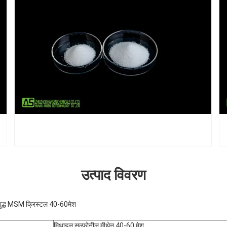
उत्पाद विवरण
त शुद्ध MSM क्रिस्टल 40-60मेश
मिथाइल सल्फोनील मीथेन 40-60 मेश