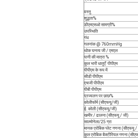
वस्तु
शुद्धता%
डीएमएसओ सामग्री%
उपस्थिति
गंध
गलनांक @ 760mmHg
थोक घनत्व जी / एमएल
पानी की मात्रा %
कुल भारी धातुएँ: पीपीएम
पीपीएम के रूप में
सीडी पीपीएम
एचजी पीपीएम
पीबी पीपीएम
प्रज्वलन पर छाछ%
कोलीफॉर्म (सीएफयू/जी)
ई. कोली (सीएफयू/जी)
खमीर / ढालना (सीएफयू / जी)
साल्मोनेला/25 ग्रा
मानक एरोबिक प्लेट गणना (सीएफयू /
कुल एरोबिक बैक्टीरियल गणना (सीएफ