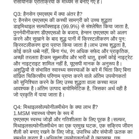
रासायनिक प्रतिक्रिया के माध्यम से बनाए गए हैं।
Q3: हैनसेन एमएसएम में क्या अंतर है?
शुद्ध एमएसएम क्रिस्टल
ए: हैनसेन एमएसएम की कच्ची सामग्री को उच्च शुद्धता
डाइमिथाइल सल्फॉक्साइड (99.9%) से संश्लेषित किया जाता है,
पुनर्नवीनीकरण डीएमएसओ के बजाय, हेन्सन एमएसएम को अलग
करने और सुखाने के बाद शुद्ध पानी में क्रिस्टलीकरण और पुन:
क्रिस्टलीकरण द्वारा प्राप्त किया जाता है।लाभ उच्च शुद्धता है,
कोई काले धब्बे नहीं, बिना गंध, रंग अधिक सफेद और प्राकृतिक,
अच्छी तरलता है!कम सूक्ष्मजीव और भारी धातु, इसमें कोई नाइट्रेट
और नाइट्राइट शामिल नहीं है, यूएसपी मानक के अनुरूप है।
अशुद्धियों से संभावित स्वास्थ्य समस्याओं के बारे में चिंता किए बिना
वांछित चिकित्सीय परिणाम प्राप्त करने वाले अंतिम उपयोगकर्ता
को सुनिश्चित करने के लिए उच्च शुद्धता वाला कच्चा माल
आवश्यक है।अंतिम उत्पाद बायोमिमेटिक है, जिसका अर्थ वही है
जो प्रकृति में पाया जाता है।
Q4: मिथाइलसोल्फोनीलमीथेन के क्या लाभ हैं?
1.MSM स्वास्थ्य पोषण के रूप में
एमएसएम स्वस्थ जोड़ों और गतिशीलता के लिए पूरक है।सल्फर,
मिथाइलसल्फोनीलमीथेन का एक प्रमुख घटक, एक सक्रिय जीवन
शैली को बनाए रखने के लिए जोड़, उपास्थि और संयोजी ऊतक का
समर्थन करता है।अधिकांश उपयोगकर्ताओं ने एमएसएम, एक