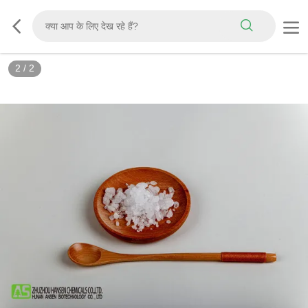
2
/
2