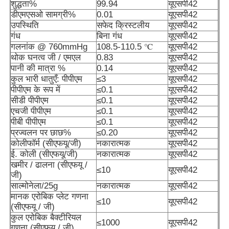
शुद्धता%
99.94
यूएसपी42
डीएमएसओ सामग्री%
0.01
यूएसपी42
उपस्थिति
सफेद क्रिस्टलीय
यूएसपी42
गंध
बिना गंध
यूएसपी42
गलनांक @ 760mmHg
108.5-110.5 ℃
यूएसपी42
थोक घनत्व जी / एमएल
0.83
यूएसपी42
पानी की मात्रा %
0.14
यूएसपी42
कुल भारी धातुएँ: पीपीएम
≤3
यूएसपी42
पीपीएम के रूप में
≤0.1
यूएसपी42
सीडी पीपीएम
≤0.1
यूएसपी42
एचजी पीपीएम
≤0.1
यूएसपी42
पीबी पीपीएम
≤0.1
यूएसपी42
प्रज्वलन पर छाछ%
≤0.20
यूएसपी42
कोलीफॉर्म (सीएफयू/जी)
नकारात्मक
यूएसपी42
ई. कोली (सीएफयू/जी)
नकारात्मक
यूएसपी42
घर
खमीर / ढालना (सीएफयू /
≤10
यूएसपी42
जी)
साल्मोनेला/25g
नकारात्मक
यूएसपी42
उत्पाद
मानक एरोबिक प्लेट गणना
≤10
यूएसपी42
(सीएफयू / जी)
कुल एरोबिक बैक्टीरियल
≤1000
यूएसपी42
वीडियो
गणना (सीएफयू / जी)