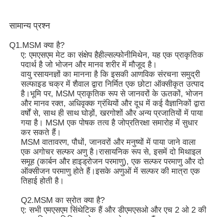
सामान्य प्रश्न
एमएसएम थोक
Q1.MSM क्या है?
ए: एमएसएम मेट का संक्षेप है
हील्सल्फोनीमिथेन, यह एक प्राकृतिक
डीएमएसओ डाइमिथाइल सल्फोक्साइड
पदार्थ है जो भोजन और मानव शरीर में मौजूद है।
वायु रसायनज्ञों का मानना ​​है कि इसकी आणविक संरचना समुद्री
सल्फाइड चक्र में शैवाल द्वारा निर्मित एक छोटा ऑक्सीकृत उत्पाद
एमएसएम पूरक
है।भूमि पर, MSM प्राकृतिक रूप से जानवरों के ऊतकों, भोजन
और मानव रक्त, अधिवृक्क ग्रंथियों और दूध में कई वैज्ञानिकों द्वारा
वर्षों से, साथ ही साथ घोड़ों, खरगोशों और अन्य प्रजातियों में पाया
एमएसएम ग्लूकोसामाइन चोंड्रोइटिन
गया है। MSM एक पोषक तत्व है जो
प्रतिरक्षा समारोह में सुधार
कर सकते हैं।
MSM वातावरण, पौधों, जानवरों और मनुष्यों में पाया जाने वाला
MSM संयुक्त पूरक घोड़ों के लिए
एक अगोचर सल्फर अणु है।रासायनिक रूप से, इसमें दो मिथाइल
समूह (कार्बन और हाइड्रोजन परमाणु), एक सल्फर परमाणु और दो
ऑक्सीजन परमाणु होते हैं।इसके अणुओं में सल्फर की मात्रा एक
एमएसएम हेयर पाउडर
तिहाई होती है।
Q2.MSM का स्रोत क्या है?
एमएसएम कार्बनिक सल्फर
ए: सभी एमएसएम सिंथेटिक हैं और डीएमएसओ और एच 2 ओ 2 की