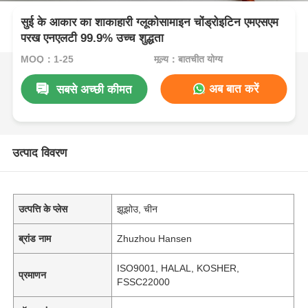
सुई के आकार का शाकाहारी ग्लूकोसामाइन चोंड्रोइटिन एमएसएम
परख एनएलटी 99.9% उच्च शुद्धता
MOQ：1-25
मूल्य：बातचीत योग्य
अब बात करें
सबसे अच्छी कीमत
उत्पाद विवरण
उत्पत्ति के प्लेस
झूझोउ, चीन
ब्रांड नाम
Zhuzhou Hansen
ISO9001, HALAL, KOSHER,
प्रमाणन
FSSC22000