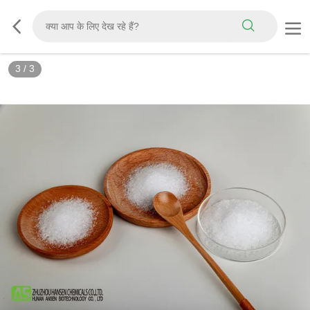
3
/
3