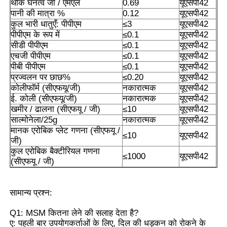
थोक घनत्व जी / एमएल
0.69
यूएसपी42
पानी की मात्रा %
0.12
यूएसपी42
कुल भारी धातुएँ: पीपीएम
≤3
यूएसपी42
एमएसएम थोक
पीपीएम के रूप में
≤0.1
यूएसपी42
सीडी पीपीएम
≤0.1
यूएसपी42
एचजी पीपीएम
≤0.1
यूएसपी42
डीएमएसओ डाइमिथाइल सल्फोक्साइड
पीबी पीपीएम
≤0.1
यूएसपी42
प्रज्वलन पर छाछ%
≤0.20
यूएसपी42
कोलीफॉर्म (सीएफयू/जी)
नकारात्मक
यूएसपी42
एमएसएम पूरक
ई. कोली (सीएफयू/जी)
नकारात्मक
यूएसपी42
खमीर / ढालना (सीएफयू / जी)
≤10
यूएसपी42
साल्मोनेला/25g
नकारात्मक
यूएसपी42
एमएसएम ग्लूकोसामाइन चोंड्रोइटिन
मानक एरोबिक प्लेट गणना (सीएफयू /
≤10
यूएसपी42
जी)
कुल एरोबिक बैक्टीरियल गणना
MSM संयुक्त पूरक घोड़ों के लिए
≤1000
यूएसपी42
(सीएफयू / जी)
एमएसएम हेयर पाउडर
सामान्य प्रश्न:
Q1: MSM कितना लेने की सलाह देता है?
एमएसएम कार्बनिक सल्फर
ए: पहली बार उपयोगकर्ताओं के लिए, दिल की धड़कन को रोकने के