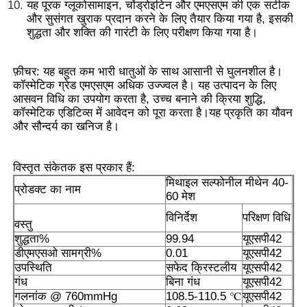
यह पूरक ग्लूकोसामाइन, चोंड्रोइटिन और एमएसएम की एक सटीक
और सुसंगत खुराक प्रदान करने के लिए तैयार किया गया है, इसकी
शुद्धता और शक्ति की गारंटी के लिए परीक्षण किया गया है।
हमारे बारे में
फ़ीचर: यह बहुत कम भारी धातुओं के साथ आसानी से घुलनशील है।
कारखाना भ्रमण
कॉस्मेटिक ग्रेड एमएसएम अधिक उज्ज्वल है। यह उत्पादन के लिए
आसवन विधि का उपयोग करता है, उच्च बनाने की क्रिया शुद्धि,
कॉस्मेटिक एडिटिव्स में आवेदन को पूरा करता है।यह प्रकृति का यौवन
गुणवत्ता नियंत्रण
और सौन्दर्य का खनिज है।
विस्तृत संकेतक इस प्रकार हैं:
एक उद्धरण का अनुरोध करें
मिथाइल सल्फोनील मीथेन 40-
प्रोडक्ट का नाम
60 मेश
एमएसएम पाउडर
विनिर्देश
परिक्षण विधि
वस्तु
शुद्धता%
99.94
यूएसपी42
डीएमएसओ सामग्री%
0.01
यूएसपी42
एमएसएम मिथाइलसल्फोनीलमीथेन
उपस्थिति
सफेद क्रिस्टलीय
यूएसपी42
गंध
बिना गंध
यूएसपी42
गलनांक @ 760mmHg
108.5-110.5 ℃
यूएसपी42
एमएसएम डाइमिथाइल सल्फोन