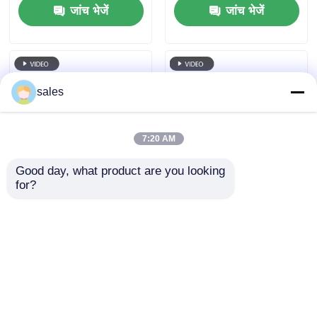
जांच भेजें
जांच भेजें
sales
7:20 AM
Good day, what product are you looking 
for?
फार्म ग्रेड एमएसएम
कैप्सूल ग्लूकोसामाइन
ग्लूकोसामाइन चोंड्रोइटिन
चोंड्रोइटिन एमएसएम 20 -
सल्फर सप्लीमेंट गंध रहित
40 मेश यूरोप मानक के
अनुरूप उपयोग करें
जांच भेजें
जांच भेजें
होम
हमारे बारे में
हमसे संपर्क करें
Desktop Site