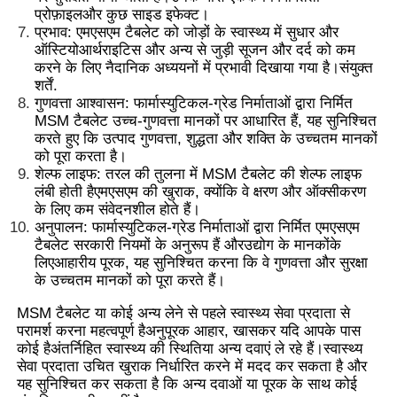
प्रोफ़ाइल
और कुछ साइड इफेक्ट।
प्रभाव
: एमएसएम टैबलेट को जोड़ों के स्वास्थ्य में सुधार और
ऑस्टियोआर्थराइटिस और अन्य से जुड़ी सूजन और दर्द को कम
हमारे बारे में
करने के लिए नैदानिक ​​अध्ययनों में प्रभावी दिखाया गया है।
संयुक्त
शर्तें
.
गुणवत्ता आश्वासन: फार्मास्युटिकल-ग्रेड निर्माताओं द्वारा निर्मित
कारखाना भ्रमण
MSM टैबलेट उच्च-गुणवत्ता मानकों पर आधारित हैं, यह सुनिश्चित
करते हुए कि उत्पाद गुणवत्ता, शुद्धता और शक्ति के उच्चतम मानकों
को पूरा करता है।
गुणवत्ता नियंत्रण
शेल्फ लाइफ: तरल की तुलना में MSM टैबलेट की शेल्फ लाइफ
लंबी होती है
एमएसएम की खुराक
, क्योंकि वे क्षरण और ऑक्सीकरण
के लिए कम संवेदनशील होते हैं।
एक उद्धरण का अनुरोध करें
अनुपालन: फार्मास्युटिकल-ग्रेड निर्माताओं द्वारा निर्मित एमएसएम
टैबलेट सरकारी नियमों के अनुरूप हैं और
उद्योग के मानकों
के
लिए
आहारीय पूरक
, यह सुनिश्चित करना कि वे गुणवत्ता और सुरक्षा
एमएसएम पाउडर
के उच्चतम मानकों को पूरा करते हैं।
MSM टैबलेट या कोई अन्य लेने से पहले स्वास्थ्य सेवा प्रदाता से
परामर्श करना महत्वपूर्ण है
अनुपूरक आहार
, खासकर यदि आपके पास
एमएसएम मिथाइलसल्फोनीलमीथेन
कोई है
अंतर्निहित स्वास्थ्य की स्थिति
या अन्य दवाएं ले रहे हैं।स्वास्थ्य
सेवा प्रदाता उचित खुराक निर्धारित करने में मदद कर सकता है और
यह सुनिश्चित कर सकता है कि अन्य दवाओं या पूरक के साथ कोई
एमएसएम डाइमिथाइल सल्फोन