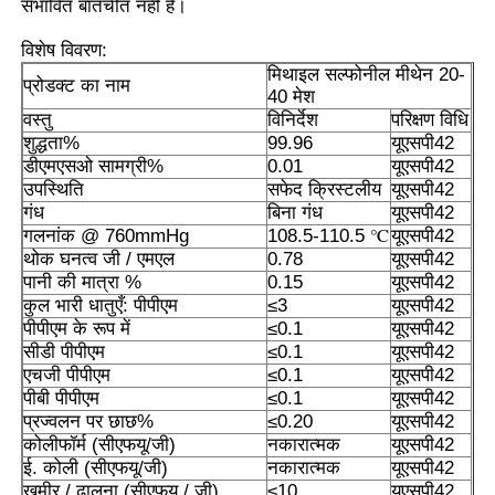
संभावित बातचीत नहीं है।
विशेष विवरण:
एमएसएम थोक
मिथाइल सल्फोनील मीथेन 20-
प्रोडक्ट का नाम
40 मेश
वस्तु
विनिर्देश
परिक्षण विधि
डीएमएसओ डाइमिथाइल सल्फोक्साइड
शुद्धता%
99.96
यूएसपी42
डीएमएसओ सामग्री%
0.01
यूएसपी42
उपस्थिति
सफेद क्रिस्टलीय
यूएसपी42
एमएसएम पूरक
गंध
बिना गंध
यूएसपी42
गलनांक @ 760mmHg
108.5-110.5 ℃
यूएसपी42
थोक घनत्व जी / एमएल
0.78
यूएसपी42
एमएसएम ग्लूकोसामाइन चोंड्रोइटिन
पानी की मात्रा %
0.15
यूएसपी42
कुल भारी धातुएँ: पीपीएम
≤3
यूएसपी42
पीपीएम के रूप में
≤0.1
यूएसपी42
MSM संयुक्त पूरक घोड़ों के लिए
सीडी पीपीएम
≤0.1
यूएसपी42
एचजी पीपीएम
≤0.1
यूएसपी42
पीबी पीपीएम
≤0.1
यूएसपी42
एमएसएम हेयर पाउडर
प्रज्वलन पर छाछ%
≤0.20
यूएसपी42
कोलीफॉर्म (सीएफयू/जी)
नकारात्मक
यूएसपी42
ई. कोली (सीएफयू/जी)
नकारात्मक
यूएसपी42
एमएसएम कार्बनिक सल्फर
खमीर / ढालना (सीएफयू / जी)
≤10
यूएसपी42