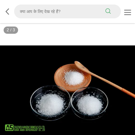
3
/
3