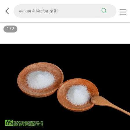
2
/
3