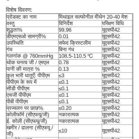
विशेष विवरण:
प्रोडक्ट का नाम
मिथाइल सल्फोनील मीथेन 20-40 मेश
वस्तु
विनिर्देश
परिक्षण विधि
शुद्धता%
99.96
यूएसपी42
डीएमएसओ सामग्री%
0.01
यूएसपी42
उपस्थिति
सफेद क्रिस्टलीय
यूएसपी42
गंध
बिना गंध
यूएसपी42
गलनांक @ 760mmHg
108.5-110.5 ℃
यूएसपी42
थोक घनत्व जी / एमएल
0.78
यूएसपी42
पानी की मात्रा %
0.13
यूएसपी42
कुल भारी धातुएँ: पीपीएम
≤3
यूएसपी42
पीपीएम के रूप में
≤0.1
यूएसपी42
सीडी पीपीएम
≤0.1
यूएसपी42
एचजी पीपीएम
≤0.1
यूएसपी42
घर
पीबी पीपीएम
≤0.1
यूएसपी42
प्रज्वलन पर छाछ%
≤0.20
यूएसपी42
कोलीफॉर्म (सीएफयू/जी)
नकारात्मक
यूएसपी42
उत्पाद
ई. कोली (सीएफयू/जी)
नकारात्मक
यूएसपी42
खमीर / ढालना (सीएफयू /
≤10
यूएसपी42
जी)
वीडियो