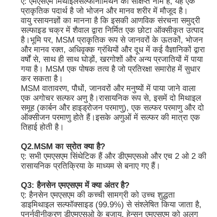
ए: एमएसएम मिथाइलसल्फोनीमिथेन का संक्षिप्त नाम है, यह एक
प्राकृतिक पदार्थ है जो भोजन और मानव शरीर में मौजूद है।
वायु रसायनज्ञों का मानना ​​है कि इसकी आणविक संरचना समुद्री
एमएसएम थोक
सल्फाइड चक्र में शैवाल द्वारा निर्मित एक छोटा ऑक्सीकृत उत्पाद
है।भूमि पर, MSM प्राकृतिक रूप से जानवरों के ऊतकों, भोजन
और मानव रक्त, अधिवृक्क ग्रंथियों और दूध में कई वैज्ञानिकों द्वारा
डीएमएसओ डाइमिथाइल सल्फोक्साइड
वर्षों से, साथ ही साथ घोड़ों, खरगोशों और अन्य प्रजातियों में पाया
गया है। MSM एक पोषक तत्व है जो प्रतिरक्षा समारोह में सुधार
कर सकता है।
एमएसएम पूरक
MSM वातावरण, पौधों, जानवरों और मनुष्यों में पाया जाने वाला
एक अगोचर सल्फर अणु है।रासायनिक रूप से, इसमें दो मिथाइल
समूह (कार्बन और हाइड्रोजन परमाणु), एक सल्फर परमाणु और दो
ऑक्सीजन परमाणु होते हैं।इसके अणुओं में सल्फर की मात्रा एक
एमएसएम ग्लूकोसामाइन चोंड्रोइटिन
तिहाई होती है।
Q2.MSM का स्रोत क्या है?
MSM संयुक्त पूरक घोड़ों के लिए
ए: सभी एमएसएम सिंथेटिक हैं और डीएमएसओ और एच 2 ओ 2 की
रासायनिक प्रतिक्रिया के माध्यम से बनाए गए हैं।
एमएसएम हेयर पाउडर
Q3: हैनसेन एमएसएम में क्या अंतर है?
ए: हैनसेन एमएसएम की कच्ची सामग्री को उच्च शुद्धता
डाइमिथाइल सल्फॉक्साइड (99.9%) से संश्लेषित किया जाता है,
एमएसएम कार्बनिक सल्फर
पुनर्नवीनीकरण डीएमएसओ के बजाय, हेन्सन एमएसएम को अलग