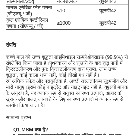
साल्मोनेला/25g
नकारात्मक
यूएसपी42
मानक एरोबिक प्लेट गणना
≤10
यूएसपी42
(सीएफयू / जी)
हमारे बारे में
कुल एरोबिक बैक्टीरियल
≤1000
यूएसपी42
गणना (सीएफयू / जी)
कारखाना भ्रमण
संपत्ति
गुणवत्ता नियंत्रण
कच्चे माल को उच्च शुद्धता डाइमिथाइल सल्फोऑक्साइड (99.9%) से
संश्लेषित किया जाता है।पृथक्करण और सुखाने के बाद शुद्ध पानी में
क्रिस्टलीकरण और पुन: क्रिस्टलीकरण द्वारा प्राप्त, लाभ उच्च
एक उद्धरण का अनुरोध करें
शुद्धता, कोई काला धब्बा नहीं, कोई तीखी गंध नहीं है।
रंग अधिक सफेद और प्राकृतिक है, अच्छी तरलता!कम सूक्ष्मजीव और
भारी धातुएं।इसमें कोई नाइट्रेट और नाइट्राइट नहीं है, यूएसपी मानक
के अनुरूप है, यह व्यापक रूप से संयुक्त स्वास्थ्य उत्पादों, आहार की
एमएसएम पाउडर
खुराक और पालतू जानवरों के लिए स्वास्थ्य उत्पादों में व्यापक रूप से
उपयोग किया जाता है।
एमएसएम मिथाइलसल्फोनीलमीथेन
सामान्य प्रश्न
Q1.MSM क्या है?
एमएसएम डाइमिथाइल सल्फोन