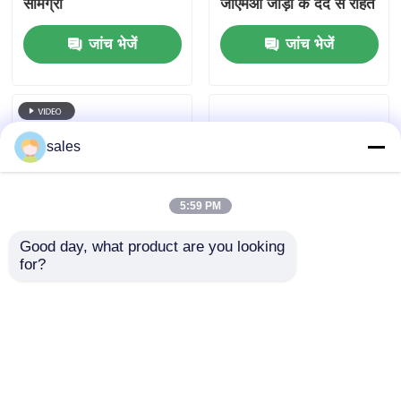
सामग्री
जीएमओ जोड़ों के दर्द से राहत
के लिए मुफ्त
जांच भेजें
जांच भेजें
sales
5:59 PM
Good day, what product are you looking 
for?
खाद्य ग्रेड एमएसएम पूरक गंध
MSM सल्फर डायटरी
रहित 20 - 40 मेश जल
सप्लीमेंट फूड ग्रेड 40 - 60
सामग्री 0.1%
मेश फूड इंग्रेडिएंट्स
जांच भेजें
जांच भेजें