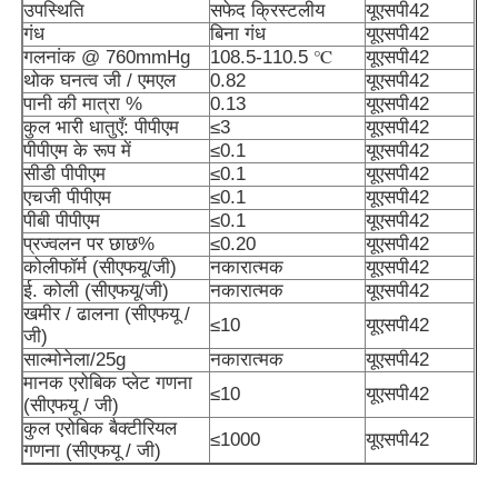
उपस्थिति
सफेद क्रिस्टलीय
यूएसपी42
गंध
बिना गंध
यूएसपी42
गलनांक @ 760mmHg
108.5-110.5 ℃
यूएसपी42
थोक घनत्व जी / एमएल
0.82
यूएसपी42
पानी की मात्रा %
0.13
यूएसपी42
कुल भारी धातुएँ: पीपीएम
≤3
यूएसपी42
पीपीएम के रूप में
≤0.1
यूएसपी42
सीडी पीपीएम
≤0.1
यूएसपी42
एचजी पीपीएम
≤0.1
यूएसपी42
पीबी पीपीएम
≤0.1
यूएसपी42
प्रज्वलन पर छाछ%
≤0.20
यूएसपी42
कोलीफॉर्म (सीएफयू/जी)
नकारात्मक
यूएसपी42
ई. कोली (सीएफयू/जी)
नकारात्मक
यूएसपी42
खमीर / ढालना (सीएफयू /
≤10
यूएसपी42
जी)
घर
साल्मोनेला/25g
नकारात्मक
यूएसपी42
मानक एरोबिक प्लेट गणना
≤10
यूएसपी42
(सीएफयू / जी)
उत्पाद
कुल एरोबिक बैक्टीरियल
≤1000
यूएसपी42
गणना (सीएफयू / जी)
वीडियो