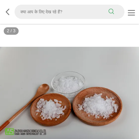
3
/
3