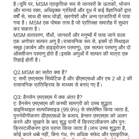
है।भूमि पर, MSM प्राकृतिक रूप से जानवरों के ऊतकों, भोजन
और मानव रक्त, अधिवृक्क ग्रंथियों और दूध में कई वैज्ञानिकों द्वारा
एमएसएम थोक
वर्षों से, साथ ही साथ घोड़ों, खरगोशों और अन्य प्रजातियों में पाया
गया है। MSM एक पोषक तत्व है जो प्रतिरक्षा समारोह में सुधार
कर सकता है।
MSM वातावरण, पौधों, जानवरों और मनुष्यों में पाया जाने वाला
डीएमएसओ डाइमिथाइल सल्फोक्साइड
एक अगोचर सल्फर अणु है।रासायनिक रूप से, इसमें दो मिथाइल
समूह (कार्बन और हाइड्रोजन परमाणु), एक सल्फर परमाणु और दो
ऑक्सीजन परमाणु होते हैं।इसके अणुओं में सल्फर की मात्रा एक
एमएसएम पूरक
तिहाई होती है।
Q2.MSM का स्रोत क्या है?
एमएसएम ग्लूकोसामाइन चोंड्रोइटिन
ए: सभी एमएसएम सिंथेटिक हैं और डीएमएसओ और एच 2 ओ 2 की
रासायनिक प्रतिक्रिया के माध्यम से बनाए गए हैं।
MSM संयुक्त पूरक घोड़ों के लिए
Q3: हैनसेन एमएसएम में क्या अंतर है?
ए: हैनसेन एमएसएम की कच्ची सामग्री को उच्च शुद्धता
डाइमिथाइल सल्फॉक्साइड (99.9%) से संश्लेषित किया जाता है,
एमएसएम हेयर पाउडर
पुनर्नवीनीकरण डीएमएसओ के बजाय, हेन्सन एमएसएम को अलग
करने और सुखाने के बाद शुद्ध पानी में क्रिस्टलीकरण और पुन:
क्रिस्टलीकरण द्वारा प्राप्त किया जाता है।लाभ उच्च शुद्धता है,
एमएसएम कार्बनिक सल्फर
कोई काले धब्बे नहीं, बिना गंध, रंग अधिक सफेद और प्राकृतिक,