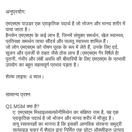
अनुप्रयोग:
हमारे बारे में
एमएसएम पाउडर एक प्राकृतिक पदार्थ है जो भोजन और मानव शरीर में
पाया जाता है।
हैनसेन एमएसएम के कई लाभ हैं, जिनमें संयुक्त समर्थन, खेल स्वास्थ्य,
कारखाना भ्रमण
प्रतिरक्षा समर्थन त्वचा सौंदर्य और पालतू स्वास्थ्य शामिल हैं।
जो लोग एमएसएम को पोषण पूरक के रूप में लेते हैं, उनके लिए दर्द,
सूजन और एलर्जी से राहत जैसे ठोस लाभ हैं।एमएसएम गैर विषैले है!
गुणवत्ता नियंत्रण
पुरानी, ​​गंभीर और लंबी अवधि की बीमारियों के लिए एमएसएम के प्रभावी
उपयोग का बहुत महत्वपूर्ण प्रभाव पड़ता है।
एक उद्धरण का अनुरोध करें
शेल्फ लाइफ: 4 साल।
एमएसएम पाउडर
सामान्य प्रश्न
Q1.MSM क्या है?
एमएसएम मिथाइलसल्फोनीलमीथेन
ए: एमएसएम मिथाइलसल्फोनीमिथेन का संक्षिप्त नाम है, यह एक
प्राकृतिक पदार्थ है जो भोजन और मानव शरीर में मौजूद है।
वायु रसायनज्ञों का मानना ​​है कि इसकी आणविक संरचना समुद्री
एमएसएम डाइमिथाइल सल्फोन
सल्फाइड चक्र में शैवाल द्वारा निर्मित एक छोटा ऑक्सीकृत उत्पाद