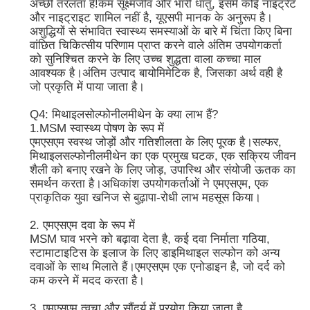
अच्छी तरलता है!कम सूक्ष्मजीव और भारी धातु, इसमें कोई नाइट्रेट
और नाइट्राइट शामिल नहीं है, यूएसपी मानक के अनुरूप है।
अशुद्धियों से संभावित स्वास्थ्य समस्याओं के बारे में चिंता किए बिना
शुद्ध एमएसएम क्रिस्टल
वांछित चिकित्सीय परिणाम प्राप्त करने वाले अंतिम उपयोगकर्ता
को सुनिश्चित करने के लिए उच्च शुद्धता वाला कच्चा माल
आवश्यक है।अंतिम उत्पाद बायोमिमेटिक है, जिसका अर्थ वही है
जो प्रकृति में पाया जाता है।
Q4: मिथाइलसोल्फोनीलमीथेन के क्या लाभ हैं?
1.MSM स्वास्थ्य पोषण के रूप में
एमएसएम स्वस्थ जोड़ों और गतिशीलता के लिए पूरक है।सल्फर,
मिथाइलसल्फोनीलमीथेन का एक प्रमुख घटक, एक सक्रिय जीवन
शैली को बनाए रखने के लिए जोड़, उपास्थि और संयोजी ऊतक का
समर्थन करता है।अधिकांश उपयोगकर्ताओं ने एमएसएम, एक
प्राकृतिक युवा खनिज से बुढ़ापा-रोधी लाभ महसूस किया।
2. एमएसएम दवा के रूप में
MSM घाव भरने को बढ़ावा देता है, कई दवा निर्माता गठिया,
स्टामाटाइटिस के इलाज के लिए डाइमिथाइल सल्फोन को अन्य
दवाओं के साथ मिलाते हैं।एमएसएम एक एनोडाइन है, जो दर्द को
कम करने में मदद करता है।
3. एमएसएम त्वचा और सौंदर्य में प्रयोग किया जाता है