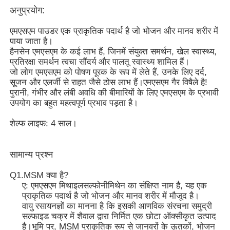
अनुप्रयोग:
हमारे बारे में
एमएसएम पाउडर एक प्राकृतिक पदार्थ है जो भोजन और मानव शरीर में
पाया जाता है।
हैनसेन एमएसएम के कई लाभ हैं, जिनमें संयुक्त समर्थन, खेल स्वास्थ्य,
प्रतिरक्षा समर्थन त्वचा सौंदर्य और पालतू स्वास्थ्य शामिल हैं।
कारखाना भ्रमण
जो लोग एमएसएम को पोषण पूरक के रूप में लेते हैं, उनके लिए दर्द,
सूजन और एलर्जी से राहत जैसे ठोस लाभ हैं।एमएसएम गैर विषैले है!
पुरानी, ​​गंभीर और लंबी अवधि की बीमारियों के लिए एमएसएम के प्रभावी
गुणवत्ता नियंत्रण
उपयोग का बहुत महत्वपूर्ण प्रभाव पड़ता है।
शेल्फ लाइफ: 4 साल।
एक उद्धरण का अनुरोध करें
सामान्य प्रश्न
एमएसएम पाउडर
Q1.MSM क्या है?
ए: एमएसएम मिथाइलसल्फोनीमिथेन का संक्षिप्त नाम है, यह एक
एमएसएम मिथाइलसल्फोनीलमीथेन
प्राकृतिक पदार्थ है जो भोजन और मानव शरीर में मौजूद है।
वायु रसायनज्ञों का मानना ​​है कि इसकी आणविक संरचना समुद्री
सल्फाइड चक्र में शैवाल द्वारा निर्मित एक छोटा ऑक्सीकृत उत्पाद
एमएसएम डाइमिथाइल सल्फोन
है।भूमि पर, MSM प्राकृतिक रूप से जानवरों के ऊतकों, भोजन