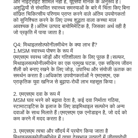
और नाइट्राइट शामिल नहीं है, यूएसपी मानक के अनुरूप है।
अशुद्धियों से संभावित स्वास्थ्य समस्याओं के बारे में चिंता किए बिना
वांछित चिकित्सीय परिणाम प्राप्त करने वाले अंतिम उपयोगकर्ता
शुद्ध एमएसएम क्रिस्टल
को सुनिश्चित करने के लिए उच्च शुद्धता वाला कच्चा माल
आवश्यक है।अंतिम उत्पाद बायोमिमेटिक है, जिसका अर्थ वही है
जो प्रकृति में पाया जाता है।
Q4: मिथाइलसोल्फोनीलमीथेन के क्या लाभ हैं?
1.MSM स्वास्थ्य पोषण के रूप में
एमएसएम स्वस्थ जोड़ों और गतिशीलता के लिए पूरक है।सल्फर,
मिथाइलसल्फोनीलमीथेन का एक प्रमुख घटक, एक सक्रिय जीवन
शैली को बनाए रखने के लिए जोड़, उपास्थि और संयोजी ऊतक का
समर्थन करता है।अधिकांश उपयोगकर्ताओं ने एमएसएम, एक
प्राकृतिक युवा खनिज से बुढ़ापा-रोधी लाभ महसूस किया।
2. एमएसएम दवा के रूप में
MSM घाव भरने को बढ़ावा देता है, कई दवा निर्माता गठिया,
स्टामाटाइटिस के इलाज के लिए डाइमिथाइल सल्फोन को अन्य
दवाओं के साथ मिलाते हैं।एमएसएम एक एनोडाइन है, जो दर्द को
कम करने में मदद करता है।
3. एमएसएम त्वचा और सौंदर्य में प्रयोग किया जाता है
मिथाइलसुल्फोनीलमीथेन में त्वचा देखभाल उत्पादों में जीवाणुरोधी