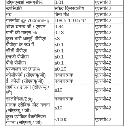
डीएमएसओ सामग्री%
0.01
यूएसपी42
उपस्थिति
सफेद क्रिस्टलीय
यूएसपी42
गंध
बिना गंध
यूएसपी42
गलनांक @ 760mmHg
108.5-110.5 ℃
यूएसपी42
थोक घनत्व जी / एमएल
0.84
यूएसपी42
पानी की मात्रा %
0.13
यूएसपी42
कुल भारी धातुएँ: पीपीएम
≤3
यूएसपी42
पीपीएम के रूप में
≤0.1
यूएसपी42
सीडी पीपीएम
≤0.1
यूएसपी42
एचजी पीपीएम
≤0.1
यूएसपी42
पीबी पीपीएम
≤0.1
यूएसपी42
प्रज्वलन पर छाछ%
≤0.20
यूएसपी42
कोलीफॉर्म (सीएफयू/जी)
नकारात्मक
यूएसपी42
ई. कोली (सीएफयू/जी)
नकारात्मक
यूएसपी42
खमीर / ढालना (सीएफयू /
≤10
यूएसपी42
घर
जी)
साल्मोनेला/25g
नकारात्मक
यूएसपी42
मानक एरोबिक प्लेट गणना
≤10
यूएसपी42
उत्पाद
(सीएफयू / जी)
कुल एरोबिक बैक्टीरियल
≤1000
यूएसपी42
गणना (सीएफयू / जी)
वीडियो