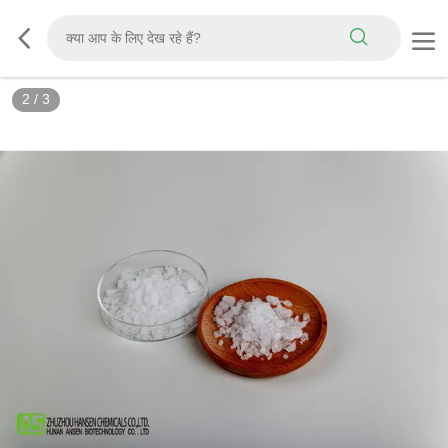
3
/
3