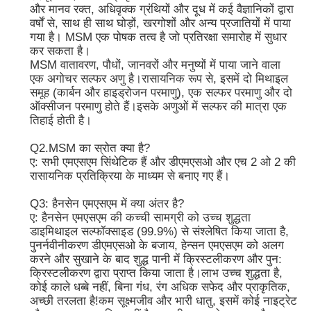
और मानव रक्त, अधिवृक्क ग्रंथियों और दूध में कई वैज्ञानिकों द्वारा
वर्षों से, साथ ही साथ घोड़ों, खरगोशों और अन्य प्रजातियों में पाया
एमएसएम थोक
गया है। MSM एक पोषक तत्व है जो प्रतिरक्षा समारोह में सुधार
कर सकता है।
MSM वातावरण, पौधों, जानवरों और मनुष्यों में पाया जाने वाला
एक अगोचर सल्फर अणु है।रासायनिक रूप से, इसमें दो मिथाइल
डीएमएसओ डाइमिथाइल सल्फोक्साइड
समूह (कार्बन और हाइड्रोजन परमाणु), एक सल्फर परमाणु और दो
ऑक्सीजन परमाणु होते हैं।इसके अणुओं में सल्फर की मात्रा एक
तिहाई होती है।
एमएसएम पूरक
Q2.MSM का स्रोत क्या है?
ए: सभी एमएसएम सिंथेटिक हैं और डीएमएसओ और एच 2 ओ 2 की
एमएसएम ग्लूकोसामाइन चोंड्रोइटिन
रासायनिक प्रतिक्रिया के माध्यम से बनाए गए हैं।
Q3: हैनसेन एमएसएम में क्या अंतर है?
MSM संयुक्त पूरक घोड़ों के लिए
ए: हैनसेन एमएसएम की कच्ची सामग्री को उच्च शुद्धता
डाइमिथाइल सल्फॉक्साइड (99.9%) से संश्लेषित किया जाता है,
पुनर्नवीनीकरण डीएमएसओ के बजाय, हेन्सन एमएसएम को अलग
एमएसएम हेयर पाउडर
करने और सुखाने के बाद शुद्ध पानी में क्रिस्टलीकरण और पुन:
क्रिस्टलीकरण द्वारा प्राप्त किया जाता है।लाभ उच्च शुद्धता है,
कोई काले धब्बे नहीं, बिना गंध, रंग अधिक सफेद और प्राकृतिक,
एमएसएम कार्बनिक सल्फर
अच्छी तरलता है!कम सूक्ष्मजीव और भारी धातु, इसमें कोई नाइट्रेट