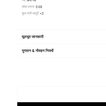
गंध:
बिना गंध
थोक घनत्व:
0.68
कुल भारी धातुएँ:
<3
मूलभूत जानकारी
भुगतान & नौवहन नियमों