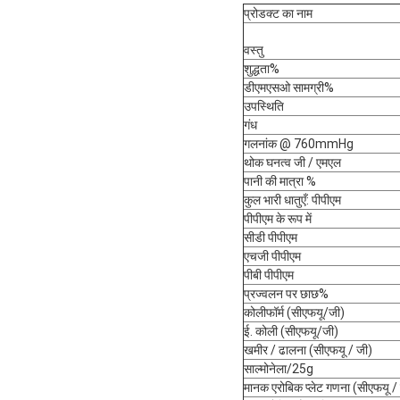
प्रोडक्ट का नाम
वस्तु
शुद्धता%
डीएमएसओ सामग्री%
उपस्थिति
गंध
गलनांक @ 760mmHg
थोक घनत्व जी / एमएल
पानी की मात्रा %
कुल भारी धातुएँ: पीपीएम
पीपीएम के रूप में
सीडी पीपीएम
एचजी पीपीएम
पीबी पीपीएम
प्रज्वलन पर छाछ%
कोलीफॉर्म (सीएफयू/जी)
ई. कोली (सीएफयू/जी)
खमीर / ढालना (सीएफयू / जी)
साल्मोनेला/25g
मानक एरोबिक प्लेट गणना (सीएफयू /