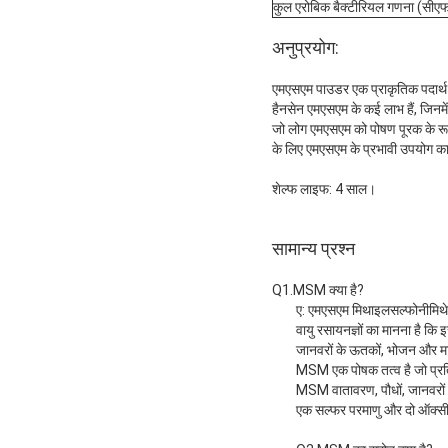
कुल एरोबिक बैक्टीरियल गणना (सीएफ
अनुप्रयोग:
एमएसएम पाउडर एक प्राकृतिक पदार्थ 
हैनसेन एमएसएम के कई लाभ हैं, जिनमें स
जो लोग एमएसएम को पोषण पूरक के रूप मे
के लिए एमएसएम के प्रभावी उपयोग का ब
शेल्फ लाइफ: 4 साल।
सामान्य प्रश्न
Q1.MSM क्या है?
ए: एमएसएम मिथाइलसल्फोनीमिथेन क
वायु रसायनज्ञों का मानना ​​है 
जानवरों के ऊतकों, भोजन और मानव र
MSM एक पोषक तत्व है जो प्रतिर
MSM वातावरण, पौधों, जानवरों औ
एक सल्फर परमाणु और दो ऑक्सीजन